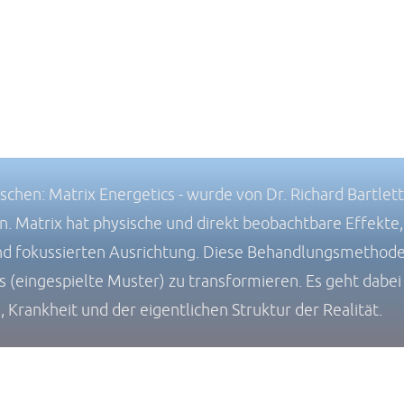
chen: Matrix Energetics - wurde von Dr. Richard Bartlett 
 Matrix hat physische und direkt beobachtbare Effekte, 
n und fokussierten Ausrichtung. Diese Behandlungsmetho
es (eingespielte Muster) zu transformieren. Es geht dab
Krankheit und der eigentlichen Struktur der Realität.