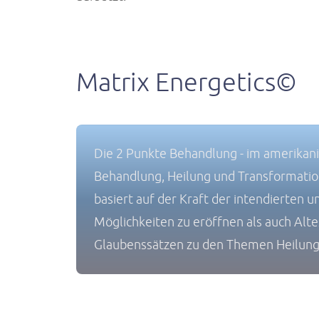
Matrix Energetics©
Die 2 Punkte Behandlung - im amerikanis
Behandlung, Heilung und Transformation.
basiert auf der Kraft der intendierte
Möglichkeiten zu eröffnen als auch Alt
Glaubenssätzen zu den Themen Heilung, 